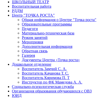
ШКОЛЬНЫЙ ТЕАТР
Воспитательная работа
РДДМ
Центр "ТОЧКА РОСТА"
Общая информация о Центре "Точка роста"
Образовательные программы
Педагоги
Материально-техническая база
Режим занятий
Мероприяия
Дополнительная информация
Обратная связь
Галерея
Документы Центра «Точка роста»
Дошкольное отделение
Воспитатель Замчий С. А.
Воспитатель Качанова Т. С.
Воспитатель Кяримова П. Т
Инструктор по ФК Мамедова А. А.
Социально-психологическая служба
Организация образования обучающихся с ОВЗ
ЮИД