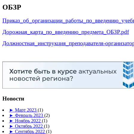
ОБЗР
Приказ_об_организации_работы_по_введению_учеб
Дорожная_карта_по_введению_предмета_ОБЗР.pdf
Должностная_инструкция_преподавателя-организато
Новости
►
Март 2023
(1)
►
Февраль 2023
(2)
►
Ноябрь 2022
(1)
►
Октябрь 2022
(1)
►
Сентябрь 2022
(1)