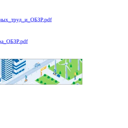
ных_труд_и_ОБЗР.pdf
ра_ОБЗР.pdf