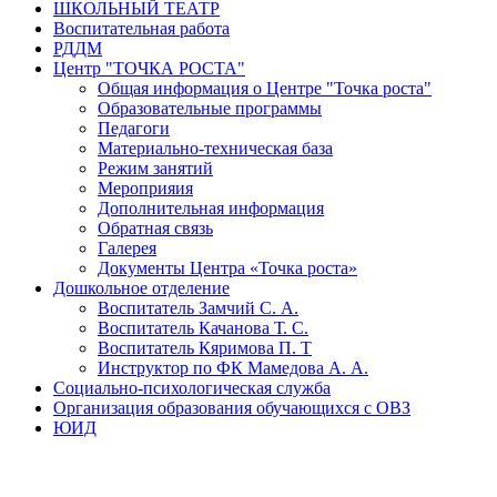
ШКОЛЬНЫЙ ТЕАТР
Воспитательная работа
РДДМ
Центр "ТОЧКА РОСТА"
Общая информация о Центре "Точка роста"
Образовательные программы
Педагоги
Материально-техническая база
Режим занятий
Мероприяия
Дополнительная информация
Обратная связь
Галерея
Документы Центра «Точка роста»
Дошкольное отделение
Воспитатель Замчий С. А.
Воспитатель Качанова Т. С.
Воспитатель Кяримова П. Т
Инструктор по ФК Мамедова А. А.
Социально-психологическая служба
Организация образования обучающихся с ОВЗ
ЮИД